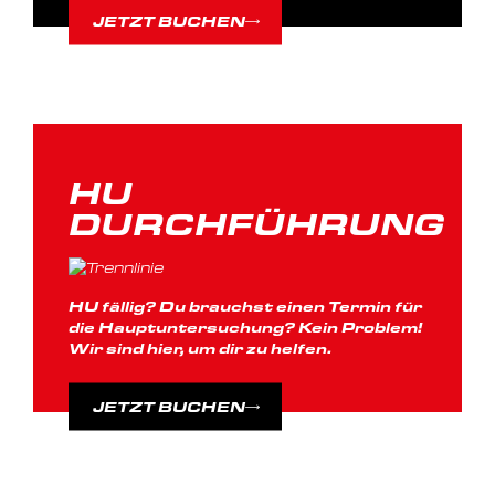
JETZT BUCHEN
HU
DURCHFÜHRUNG
HU fällig? Du brauchst einen Termin für
die Hauptuntersuchung? Kein Problem!
Wir sind hier, um dir zu helfen.
JETZT BUCHEN